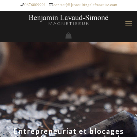
0676009991
contact[@]consultingalafrancaise.com
Entrepreneuriat et blocages