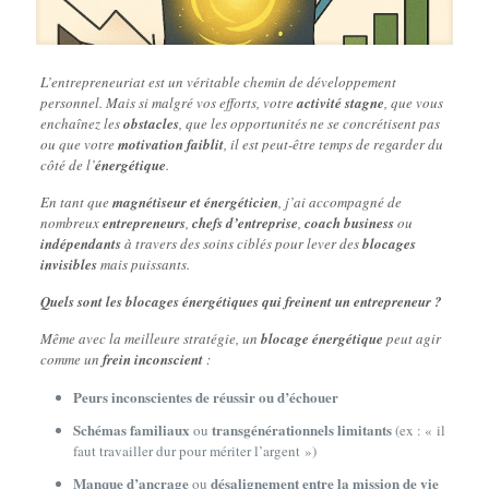
L’entrepreneuriat est un véritable chemin de développement
personnel. Mais si malgré vos efforts, votre
activité stagne
, que vous
enchaînez les
obstacles
, que les opportunités ne se concrétisent pas
ou que votre
motivation faiblit
, il est peut-être temps de regarder du
côté de l’
énergétique
.
En tant que
magnétiseur et énergéticien
, j’ai accompagné de
nombreux
entrepreneurs
,
chefs d’entreprise
,
coach business
ou
indépendants
à travers des soins ciblés pour lever des
blocages
invisibles
mais puissants.
Quels sont les blocages énergétiques qui freinent un entrepreneur ?
Même avec la meilleure stratégie, un
blocage énergétique
peut agir
comme un
frein inconscient
:
Peurs inconscientes de réussir ou d’échouer
Schémas familiaux
transgénérationnels limitants
ou
(ex : « il
faut travailler dur pour mériter l’argent »)
Manque d’ancrage
désalignement entre la mission de vie
ou