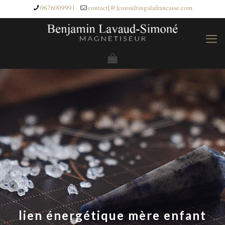
0676009991
contact[@]consultingalafrancaise.com
lien énergétique mère enfant