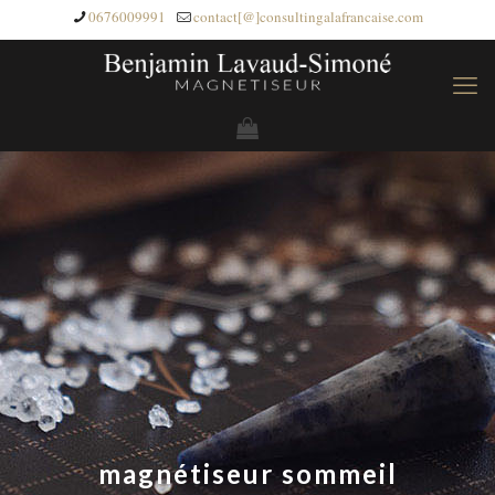
0676009991
contact[@]consultingalafrancaise.com
magnétiseur sommeil